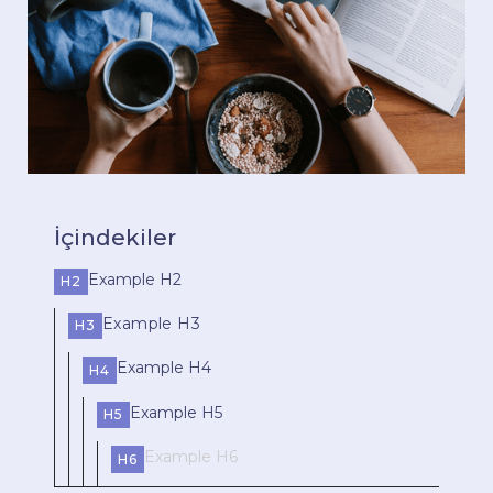
İçindekiler
Example H2
H2
Example H3
H3
Example H4
H4
Example H5
H5
Example H6
H6