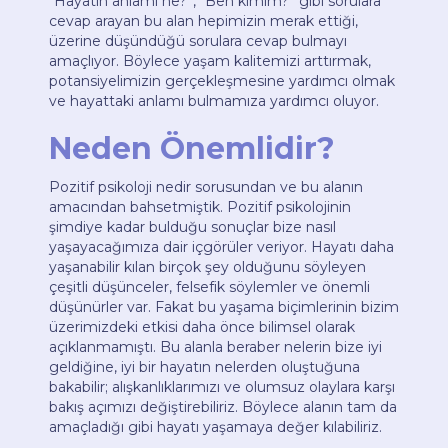
“Hayatın anlamı ne?”, “Ben kimim?” gibi sorulara
cevap arayan bu alan hepimizin merak ettiği,
üzerine düşündüğü sorulara cevap bulmayı
amaçlıyor. Böylece yaşam kalitemizi arttırmak,
potansiyelimizin gerçekleşmesine yardımcı olmak
ve hayattaki anlamı bulmamıza yardımcı oluyor.
Neden Önemlidir?
Pozitif psikoloji nedir sorusundan ve bu alanın
amacından bahsetmiştik. Pozitif psikolojinin
şimdiye kadar bulduğu sonuçlar bize nasıl
yaşayacağımıza dair içgörüler veriyor. Hayatı daha
yaşanabilir kılan birçok şey olduğunu söyleyen
çeşitli düşünceler, felsefik söylemler ve önemli
düşünürler var. Fakat bu yaşama biçimlerinin bizim
üzerimizdeki etkisi daha önce bilimsel olarak
açıklanmamıştı. Bu alanla beraber nelerin bize iyi
geldiğine, iyi bir hayatın nelerden oluştuğuna
bakabilir; alışkanlıklarımızı ve olumsuz olaylara karşı
bakış açımızı değiştirebiliriz. Böylece alanın tam da
amaçladığı gibi hayatı yaşamaya değer kılabiliriz.