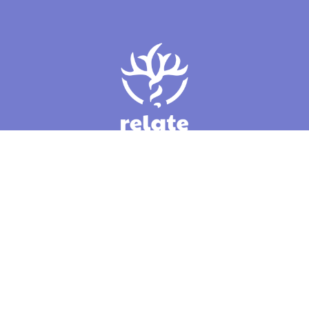
RELATE
SENİN İÇİN
LEGAL
ÜCRETSİZ
APP
İNDİR &
TAKİP ET
Yolculuk
Kullanım
Premium
Anketi
Koşulları
Abonelik
Relate Blog
Gizlilik
Kategoriler
Politikası
İyi Hissettiren
Hakkımızda
Bülten
Kurumsal
Sıkça Sorulan
Çözümler
Sorular