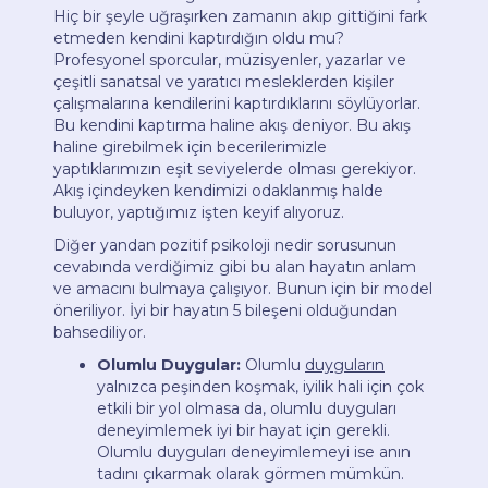
Hiç bir şeyle uğraşırken zamanın akıp gittiğini fark
etmeden kendini kaptırdığın oldu mu?
Profesyonel sporcular, müzisyenler, yazarlar ve
çeşitli sanatsal ve yaratıcı mesleklerden kişiler
çalışmalarına kendilerini kaptırdıklarını söylüyorlar.
Bu kendini kaptırma haline akış deniyor. Bu akış
haline girebilmek için becerilerimizle
yaptıklarımızın eşit seviyelerde olması gerekiyor.
Akış içindeyken kendimizi odaklanmış halde
buluyor, yaptığımız işten keyif alıyoruz.
Diğer yandan pozitif psikoloji nedir sorusunun
cevabında verdiğimiz gibi bu alan hayatın anlam
ve amacını bulmaya çalışıyor. Bunun için bir model
öneriliyor. İyi bir hayatın 5 bileşeni olduğundan
bahsediliyor.
Olumlu Duygular:
Olumlu
duyguların
yalnızca peşinden koşmak, iyilik hali için çok
etkili bir yol olmasa da, olumlu duyguları
deneyimlemek iyi bir hayat için gerekli.
Olumlu duyguları deneyimlemeyi ise anın
tadını çıkarmak olarak görmen mümkün.