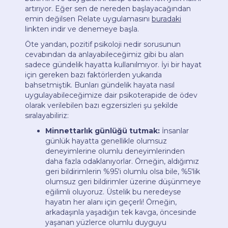
artırıyor. Eğer sen de nereden başlayacağından
emin değilsen Relate uygulamasını
buradaki
linkten indir ve denemeye başla.
Öte yandan, pozitif psikoloji nedir sorusunun
cevabından da anlayabileceğimiz gibi bu alan
sadece gündelik hayatta kullanılmıyor. İyi bir hayat
için gereken bazı faktörlerden yukarıda
bahsetmiştik. Bunları gündelik hayata nasıl
uygulayabileceğimize dair psikoterapide de ödev
olarak verilebilen bazı egzersizleri şu şekilde
sıralayabiliriz:
Minnettarlık günlüğü tutmak:
İnsanlar
günlük hayatta genellikle olumsuz
deneyimlerine olumlu deneyimlerinden
daha fazla odaklanıyorlar. Örneğin, aldığımız
geri bildirimlerin %95'i olumlu olsa bile, %5'lik
olumsuz geri bildirimler üzerine düşünmeye
eğilimli oluyoruz. Üstelik bu neredeyse
hayatın her alanı için geçerli! Örneğin,
arkadaşınla yaşadığın tek kavga, öncesinde
yaşanan yüzlerce olumlu duyguyu