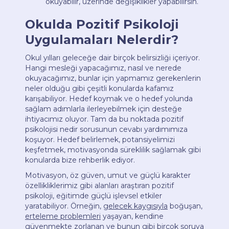
okuyabilir, üzerinde değişiklikler yapabilirsin.
Okulda Pozitif Psikoloji
Uygulamaları Nelerdir?
Okul yılları geleceğe dair birçok belirsizliği içeriyor.
Hangi mesleği yapacağımız, nasıl ve nerede
okuyacağımız, bunlar için yapmamız gerekenlerin
neler olduğu gibi çeşitli konularda kafamız
karışabiliyor. Hedef koymak ve o hedef yolunda
sağlam adımlarla ilerleyebilmek için desteğe
ihtiyacımız oluyor. Tam da bu noktada pozitif
psikolojisi nedir sorusunun cevabı yardımımıza
koşuyor. Hedef belirlemek, potansiyelimizi
keşfetmek, motivasyonda süreklilik sağlamak gibi
konularda bize rehberlik ediyor.
Motivasyon, öz güven, umut ve güçlü karakter
özellikliklerimiz gibi alanları araştıran pozitif
psikoloji, eğitimde güçlü işlevsel etkiler
yaratabiliyor. Örneğin,
gelecek kaygısıyla
boğuşan,
erteleme problemleri
yaşayan, kendine
güvenmekte zorlanan ve bunun gibi birçok soruya