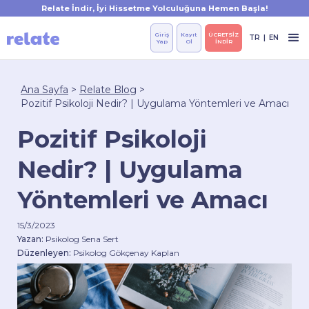
Relate İndir, İyi Hissetme Yolculuğuna Hemen Başla!
Giriş
Kayıt
ÜCRETSİZ
TR
|
EN
Yap
Ol
İNDİR
Ana Sayfa
>
Relate Blog
>
Pozitif Psikoloji Nedir? | Uygulama Yöntemleri ve Amacı
Pozitif Psikoloji
Nedir? | Uygulama
Yöntemleri ve Amacı
15/3/2023
Yazan:
Psikolog Sena Sert
Düzenleyen:
Psikolog Gökçenay Kaplan