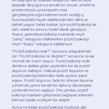
olmasa dahi iyi hissedemediğimizi fark etmeye
başladık. Birçoğumuz kendimizi stresle, erteleme
problemleriyle, potansiyelini nasıl
gerçekleştireceğini bilememenin verdiği iç
huzursuzlukla hayatı olabileceğinden daha az
kaliteli yaşıyor halde bulduk. İşte pozitif psikoloji de
tam olarak bu sorunu hedef alarak genişliyor.
Kısaca, geleneksel psikoloji insanlarda neyin
“yanlış” olduğuna odaklanırken pozitif psikoloji
neyin “doğru” olduğuna odaklanıyor.
“Pozitif psikoloji nedir?” sorusunu anlayabilmek
için “Pozitif psikoloji ne değildir?” sorusuna cevap
vermek de önem taşıyor. Pozitif psikoloji nedir
denilince akıllara gelen şeylerden biri de pozitif
düşünce olabiliyor. Halbuki pozitif düşünce ve
pozitif psikoloji birbirinden farklı şeylere işaret
ediyor. Pozitif düşünce, farklı bir zihinsel duruma
yönelmek yerine kendimizi daha iyi davranışlara
yönlendirmemizi sağlıyor. Öte yandan, pozitif
psikoloji insanların gelişmesini sağlayan etkenleri
bilimsel olarak inceleyen bir disiplin.
Ayrıca ne kadar pozitif psikoloji mutluluk gibi