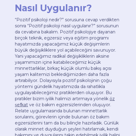
Nasıl Uygulanır?
“Pozitif psikoloji nedir?” sorusuna cevap verdikten
sonra “Pozitif psikoloji nasıl uygulanır?” sorusunun
da cevabına bakalım. Pozitif psikolojiye dayanan
birçok teknik, egzersiz veya eğitim programı
hayatımızda yapacağımız küçük değişimlerin
büyük değişikliklere yol açabileceğini savunuyor.
Yani yapacağımız radikal değişikliklerin aksine
yaşamımızın içine katabileceğimiz küçük
minnettarlıklar, birkaç küçük olumlu bakış açısı
yaşam kalitemizi beklediğimizden daha fazla
artırabiliyor. Dolayısıyla pozitif psikolojinin çoğu
yöntemi gündelik hayatımızda da rahatlıkla
uygulayabileceğimiz pratiklerden oluşuyor. Bu
pratikler bizim iyilik halimizi artırmaya yönelik
öz
şefkat
ve öz bakım egzersizlerinden oluşuyor.
Relate uygulamasında bulunan minnettarlık
sorularını, görevlerin içinde bulunan öz bakım
egzersizlerini tam da bu bilinçle hazırladık. Günlük
olarak minnet duyduğun şeyleri hatırlamak, kendi
bakımını ve duygularını takip edebilmek iyilik halini