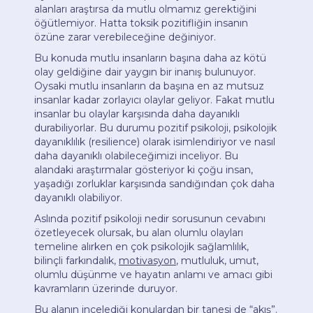
alanları araştırsa da mutlu olmamız gerektiğini
öğütlemiyor. Hatta toksik pozitifliğin insanın
özüne zarar verebileceğine değiniyor.
Bu konuda mutlu insanların başına daha az kötü
olay geldiğine dair yaygın bir inanış bulunuyor.
Oysaki mutlu insanların da başına en az mutsuz
insanlar kadar zorlayıcı olaylar geliyor. Fakat mutlu
insanlar bu olaylar karşısında daha dayanıklı
durabiliyorlar. Bu durumu pozitif psikoloji, psikolojik
dayanıklılık (resilience) olarak isimlendiriyor ve nasıl
daha dayanıklı olabileceğimizi inceliyor. Bu
alandaki araştırmalar gösteriyor ki çoğu insan,
yaşadığı zorluklar karşısında sandığından çok daha
dayanıklı olabiliyor.
Aslında pozitif psikoloji nedir sorusunun cevabını
özetleyecek olursak, bu alan olumlu olayları
temeline alırken en çok psikolojik sağlamlılık,
bilinçli farkındalık,
motivasyon
, mutluluk, umut,
olumlu düşünme ve hayatın anlamı ve amacı gibi
kavramların üzerinde duruyor.
Bu alanın incelediği konulardan bir tanesi de “akış”.