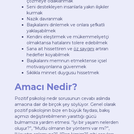
çözmeye odaklanmak
Seni destekleyen insanlarla yakın ilişkiler
kurmak
Nazik davranmak
Başkalarını dinlemek ve onlara şefkatli
yaklaşabilmek
Kendini eleştirmek ve mükemmeliyetçi
olmaktansa hatalarını tolere edebilmek
Sana ait hissettiren ve
öz saygını
artıran
hedefler koyabilmek
Başkalarını memnun etmektense içsel
motivasyonlarına güvenmek
Sıklıkla minnet duygusu hissetmek
Amacı Nedir?
Pozitif psikoloji nedir sorusunun cevabı aslında
amacına dair de birçok şey söylüyor. Genel olarak
pozitif psikolojinin bize en büyük faydası, bakış
açımızı değiştirebilmenin yarattığı gücü
bulmamıza yardım etmesi. “İyi bir yaşam nelerden
oluşur?”, “Mutlu olmanın bir yöntemi var mı?”,