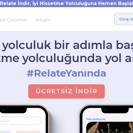
Relate İndir, İyi Hissetme Yolculuğuna Hemen Başla
Giriş 
sal Çözümler
İletişim
 yolculuk bir adımla baş
etme yolculuğunda yol 
#RelateYanında
ÜCRETSİZ İNDİR