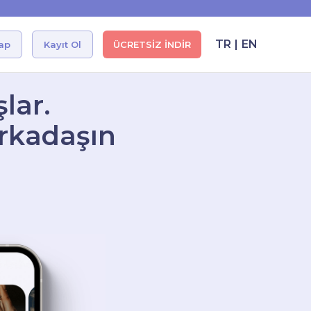
!
TR
|
EN
Yap
Kayıt Ol
ÜCRETSİZ İNDİR
lar.
arkadaşın