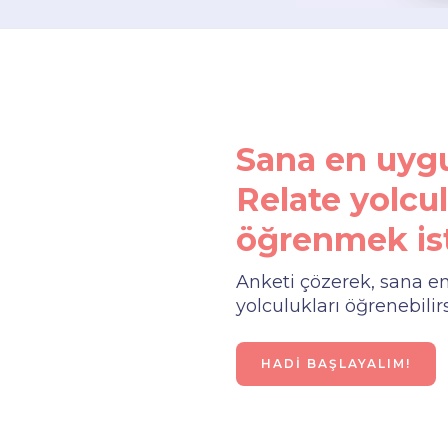
Sana en uyg
Relate yolc
öğrenmek ist
Anketi çözerek, sana e
yolculukları öğrenebilirs
HADİ BAŞLAYALIM!