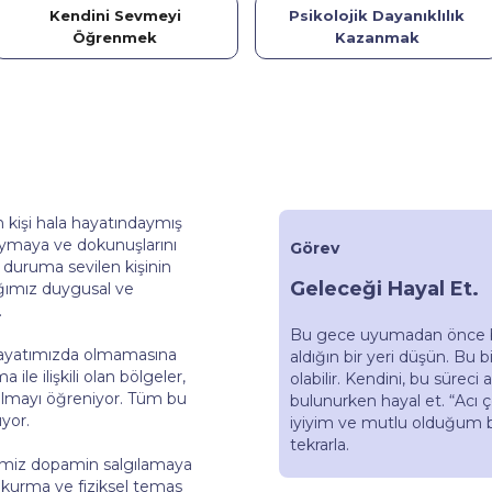
Kendini Sevmeyi
Psikolojik Dayanıklılık
Öğrenmek
Kazanmak
 kişi hala hayatındaymış
duymaya ve dokunuşlarını
Görev
duruma sevilen kişinin
Geleceği Hayal Et.
ığımız duygusal ve
.
Bu gece uyumadan önce bu
hayatımızda olmamasına
aldığın bir yeri düşün. Bu b
le ilişkili olan bölgeler,
olabilir. Kendini, bu süreci 
olmayı öğreniyor. Tüm bu
bulunurken hayal et. “Acı ç
yor.
iyiyim ve mutlu olduğum b
tekrarla.
miz dopamin salgılamaya
k kurma ve fiziksel temas