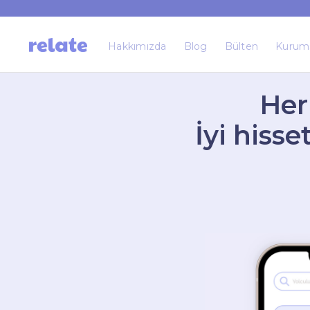
Hakkımızda
Blog
Bülten
Kurum
Her
İyi hiss