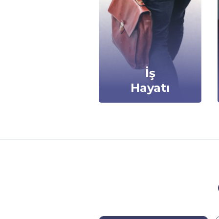
İş
Hayatı