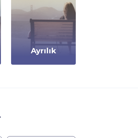
Ayrılık
r