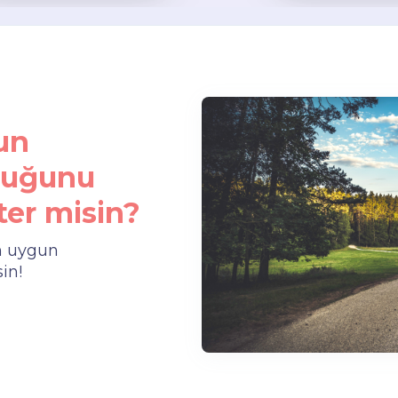
un
uluğunu
er misin?
n uygun
in!