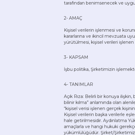
tarafından benimsenecek ve uygula
2- AMAÇ
Kişisel verilerin işlenmesi ve kor
kararlarına ve ikincil mevzuata u
yürütülmesi, kişisel verileri işlene
3- KAPSAM
İşbu politika, Şirketimizin işlemek
4- TANIMLAR
Açık Rıza: Belirli bir konuya ilişki
bilinir kılma” anlamında olan alenil
“kişisel verisi işlenen gerçek kişini
Kişisel verilerin başka verilerle eşle
hale getirilmesidir. Aydınlatma Yükü
amaçlarla ve hangi hukuki gerekçe
yükümlülüğüdür. Şirket/Şirketimi