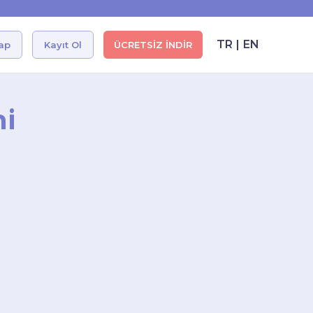
!
TR
|
EN
Yap
Kayıt Ol
ÜCRETSİZ İNDİR
ni