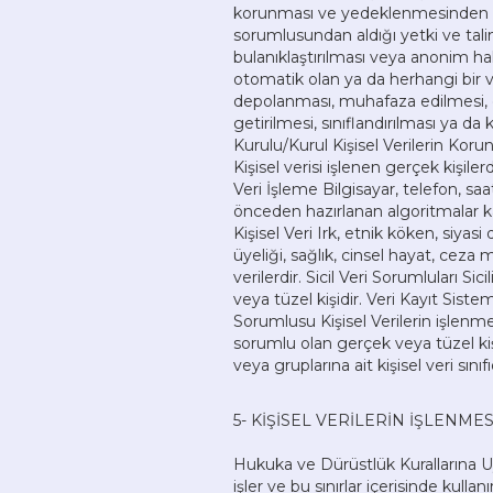
korunması ve yedeklenmesinden sor
sorumlusundan aldığı yetki ve talima
bulanıklaştırılması veya anonim hal
otomatik olan ya da herhangi bir v
depolanması, muhafaza edilmesi, de
getirilmesi, sınıflandırılması ya da
Kurulu/Kurul Kişisel Verilerin Koru
Kişisel verisi işlenen gerçek kişilerd
Veri İşleme Bilgisayar, telefon, saa
önceden hazırlanan algoritmalar k
Kişisel Veri Irk, etnik köken, siyas
üyeliği, sağlık, cinsel hayat, ceza m
verilerdir. Sicil Veri Sorumluları S
veya tüzel kişidir. Veri Kayıt Sistemi
Sorumlusu Kişisel Verilerin işlenm
sorumlu olan gerçek veya tüzel kişid
veya gruplarına ait kişisel veri sınıfı
5- KİŞİSEL VERİLERİN İŞLENME
Hukuka ve Dürüstlük Kurallarına Uy
işler ve bu sınırlar içerisinde kull