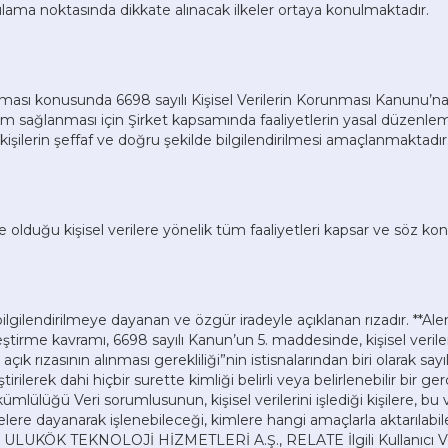
ma noktasında dikkate alınacak ilkeler ortaya konulmaktadır.
unması konusunda 6698 sayılı Kişisel Verilerin Korunması Kanunu’na,
yum sağlanması için Şirket kapsamında faaliyetlerin yasal düzenl
n kişilerin şeffaf ve doğru şekilde bilgilendirilmesi amaçlanmaktadır
te olduğu kişisel verilere yönelik tüm faaliyetleri kapsar ve söz kon
n, bilgilendirilmeye dayanan ve özgür iradeyle açıklanan rızadır. **Al
eştirme kavramı, 6698 sayılı Kanun’un 5. maddesinde, kişisel veriler
n açık rızasının alınması gerekliliği”nin istisnalarından biri olarak s
ştirilerek dahi hiçbir surette kimliği belirli veya belirlenebilir bir g
mlülüğü Veri sorumlusunun, kişisel verilerini işlediği kişilere, bu 
lere dayanarak işlenebileceği, kimlere hangi amaçlarla aktarılabi
z ULUKÖK TEKNOLOJİ HİZMETLERİ A.Ş., RELATE İlgili Kullanıcı Ver