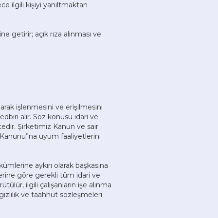
e ilgili kişiyi yanıltmaktan
e getirir; açık rıza alınması ve
larak işlenmesini ve erişilmesini
biri alır. Söz konusu idari ve
tedir. Şirketimiz Kanun ve sair
Kanunu”na uyum faaliyetlerini
 hükümlerine aykırı olarak başkasına
rine göre gerekli tüm idari ve
ülür, ilgili çalışanların işe alınma
 gizlilik ve taahhüt sözleşmeleri