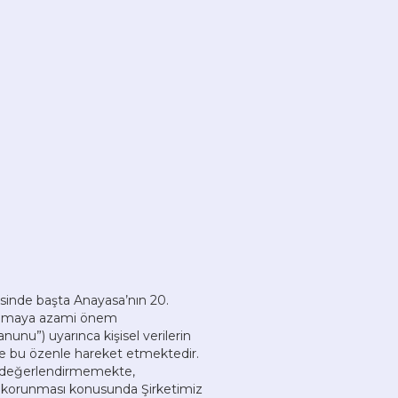
inde başta Anayasa’nın 20.
korumaya azami önem
unu”) uyarınca kişisel verilerin
e bu özenle hareket etmektedir.
a değerlendirmemekte,
 ve korunması konusunda Şirketimiz