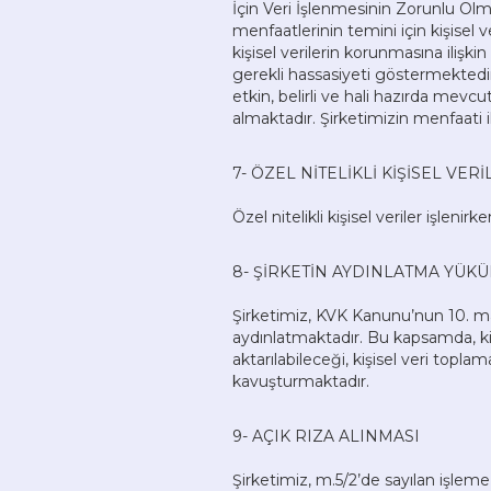
İçin Veri İşlenmesinin Zorunlu Olm
menfaatlerinin temini için kişisel ve
kişisel verilerin korunmasına ilişk
gerekli hassasiyeti göstermektedir
etkin, belirli ve hali hazırda mevcu
almaktadır. Şirketimizin menfaati i
7- ÖZEL NİTELİKLİ KİŞİSEL VE
Özel nitelikli kişisel veriler işlenir
8- ŞİRKETİN AYDINLATMA YÜ
Şirketimiz, KVK Kanunu’nun 10. madd
aydınlatmaktadır. Bu kapsamda, kişi
aktarılabileceği, kişisel veri topla
kavuşturmaktadır.
9- AÇIK RIZA ALINMASI
Şirketimiz, m.5/2’de sayılan işleme ş