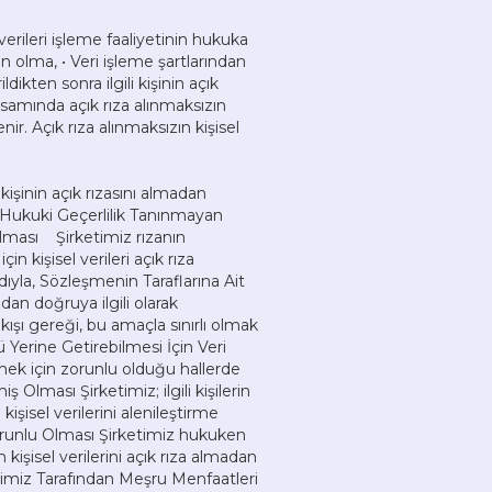
 verileri işleme faaliyetinin hukuka
n olma, • Veri işleme şartlarından
ldikten sonra ilgili kişinin açık
psamında açık rıza alınmaksızın
enir. Açık rıza alınmaksızın kişisel
kişinin açık rızasını almadan
 Hukuki Geçerlilik Tanınmayan
lması Şirketimiz rızanın
 kişisel verileri açık rıza
yla, Sözleşmenin Taraflarına Ait
dan doğruya ilgili olarak
kışı gereği, bu amaçla sınırlı olmak
ü Yerine Getirebilmesi İçin Veri
mek için zorunlu olduğu hallerde
iş Olması Şirketimiz; ilgili kişilerin
işisel verilerini alenileştirme
 Zorunlu Olması Şirketimiz hukuken
 kişisel verilerini açık rıza almadan
timiz Tarafından Meşru Menfaatleri