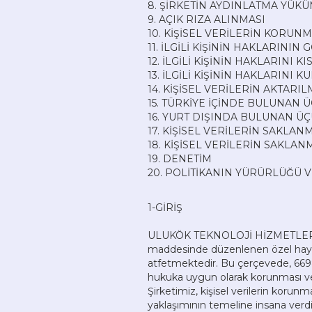
8. ŞİRKETİN AYDINLATMA YÜK
9. AÇIK RIZA ALINMASI
10. KİŞİSEL VERİLERİN KORUN
11. İLGİLİ KİŞİNİN HAKLARINI
12. İLGİLİ KİŞİNİN HAKLARIN
13. İLGİLİ KİŞİNİN HAKLARIN
14. KİŞİSEL VERİLERİN AKTAR
15. TÜRKİYE İÇİNDE BULUNAN 
16. YURT DIŞINDA BULUNAN ÜÇ
17. KİŞİSEL VERİLERİN SAKLAN
18. KİŞİSEL VERİLERİN SAKLAN
19. DENETİM
20. POLİTİKANIN YÜRÜRLÜĞÜ 
1-GİRİŞ
ULUKÖK TEKNOLOJİ HİZMETLERİ A.Ş.
maddesinde düzenlenen özel hayat
atfetmektedir. Bu çerçevede, 6698 
hukuka uygun olarak korunması ve
Şirketimiz, kişisel verilerin ko
yaklaşımının temeline insana verdi