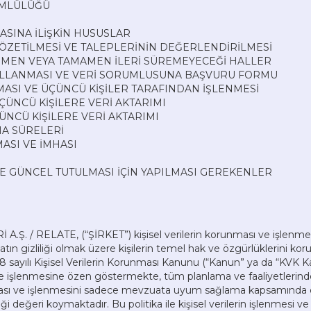
ÜMLÜLÜĞÜ
MASINA İLİŞKİN HUSUSLAR
N GÖZETİLMESİ VE TALEPLERİNİN DEĞERLENDİRİLMESİ
I KISMEN VEYA TAMAMEN İLERİ SÜREMEYECEĞİ HALLER
I KULLANMASI VE VERİ SORUMLUSUNA BAŞVURU FORMU
ILMASI VE ÜÇÜNCÜ KİŞİLER TARAFINDAN İŞLENMESİ
ÜÇÜNCÜ KİŞİLERE VERİ AKTARIMI
ÜNCÜ KİŞİLERE VERİ AKTARIMI
MA SÜRELERİ
MASI VE İMHASI
VE GÜNCEL TUTULMASI İÇİN YAPILMASI GEREKENLER
 / RELATE, (“ŞİRKET”) kişisel verilerin korunması ve işlenmes
ın gizliliği olmak üzere kişilerin temel hak ve özgürlüklerini 
sayılı Kişisel Verilerin Korunması Kanunu (“Kanun” ya da “KVK Kan
 işlenmesine özen göstermekte, tüm planlama ve faaliyetlerind
runması ve işlenmesini sadece mevzuata uyum sağlama kapsamınd
ği değeri koymaktadır. Bu politika ile kişisel verilerin işlenmesi