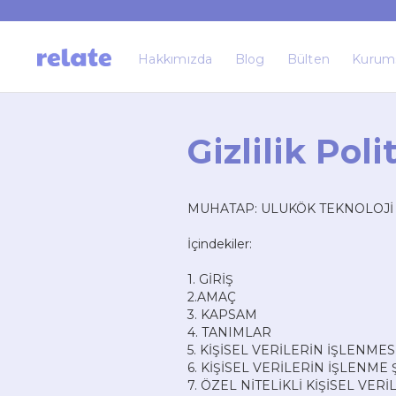
Hakkımızda
Blog
Bülten
Kurum
Gizlilik Pol
MUHATAP: ULUKÖK TEKNOLOJİ H
İçindekiler:
1. GİRİŞ
2.AMAÇ
3. KAPSAM
4. TANIMLAR
5. KİŞİSEL VERİLERİN İŞLENME
6. KİŞİSEL VERİLERİN İŞLENME
7. ÖZEL NİTELİKLİ KİŞİSEL VER