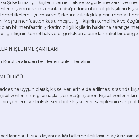
ası Şirketimiz ilgili kişilerin temel hak ve özgürlerine zarar ver
rilerin işlenmesinin zorunlu olduğu durumlarda ilgili kişilerin kişisel v
in temel ilkelere uyulması ve Şirketimiz ile ilgili kişilerin menfaa
. Meşru menfaatten kasıt; meşru, ilgili kişinin temel hak ve özgü
t olan bir menfaattir. Şirketimiz ilgili kişilerin haklarına zarar gel
le ilgili kişinin temel hak ve özgürlükleri arasında makul bir deng
RİLERİN İŞLENME ŞARTLARI
ken Kurul tarafından belirlenen önlemler alınır.
KÜMLÜLÜĞÜ
esine uygun olarak, kişisel verilerin elde edilmesi sırasında kişise
sel verilerin hangi amaçla işleneceği, işlenen kişisel verilerin k
manın yöntemi ve hukuki sebebi ile kişisel veri sahiplerinin sahip ol
artlarından birine dayanmadığı hallerde ilgili kişinin açık rızasını a