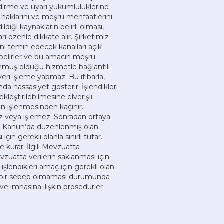
endirme ve uyarı yükümlülüklerine
haklarını ve meşru menfaatlerini
ldiği kaynakların belirli olması,
 özenle dikkate alır. Şirketimiz
nı temin edecek kanalları açık
k belirler ve bu amacın meşru
sunmuş olduğu hizmetle bağlantılı
veri işleme yapmaz. Bu itibarla,
mda hassasiyet gösterir. İşlendikleri
kleştirilebilmesine elverişli
in işlenmesinden kaçınır.
z veya işlemez. Sonradan ortaya
bi, Kanun’da düzenlenmiş olan
çin gerekli olanla sınırlı tutar.
 kurar. İlgili Mevzuatta
zuatta verilerin saklanması için
işlendikleri amaç için gerekli olan
rli bir sebep olmaması durumunda
sı ve imhasına ilişkin prosedürler