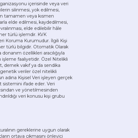
ganizasyonu içerisinde veya veri
lerin silinmesi, yok edilmesi,
rilerin tamamen veya kısmen
arla elde edilmesi, kaydedilmesi,
alınması, elde edilebilir hâle
 her türlü işlemdir. KVK
eri Koruma Kurumudur. İlgili Kişi
n her türlü bilgidir. Otomatik Olarak
 donanım özellikleri aracılığıyla
eme faaliyetidir. Özel Nitelikli
fet, dernek vakıf ya da sendika
genetik veriler özel nitelikli
nun adına Kişisel Veri işleyen gerçek
ıt sistemini ifade eder. Veri
lmasından ve yönetilmesinden
ndırıldığı veri konusu kişi grubu
kuralının gereklerine uygun olarak
çların ortaya çıkmasını önleyici