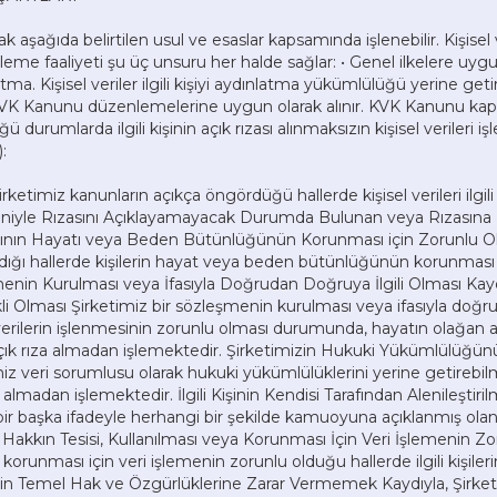
cak aşağıda belirtilen usul ve esaslar kapsamında işlenebilir. Kişisel
şleme faaliyeti şu üç unsuru her halde sağlar: • Genel ilkelere uygu
atma. Kişisel veriler ilgili kişiyi aydınlatma yükümlülüğü yerine getiri
rıza KVK Kanunu düzenlemelerine uygun olarak alınır. KVK Kanunu ka
 durumlarda ilgili kişinin açık rızası alınmaksızın kişisel verileri işl
:
timiz kanunların açıkça öngördüğü hallerde kişisel verileri ilgili 
edeniyle Rızasını Açıklayamayacak Durumda Bulunan veya Rızasına
kasının Hayatı veya Beden Bütünlüğünün Korunması için Zorunlu O
ğı hallerde kişilerin hayat veya beden bütünlüğünün korunması için
enin Kurulması veya İfasıyla Doğrudan Doğruya İlgili Olması Kaydı
kli Olması Şirketimiz bir sözleşmenin kurulması veya ifasıyla doğru
 verilerin işlenmesinin zorunlu olması durumunda, hayatın olağan a
ini açık rıza almadan işlemektedir. Şirketimizin Hukuki Yükümlülüğün
iz veri sorumlusu olarak hukuki yükümlülüklerini yerine getirebil
rıza almadan işlemektedir. İlgili Kişinin Kendisi Tarafından Alenileştirilm
, bir başka ifadeyle herhangi bir şekilde kamuoyuna açıklanmış olan k
. Bir Hakkın Tesisi, Kullanılması veya Korunması İçin Veri İşlemenin
orunması için veri işlemenin zorunlu olduğu hallerde ilgili kişilerin
erinin Temel Hak ve Özgürlüklerine Zarar Vermemek Kaydıyla, Şirke