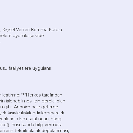
 Kişisel Verileri Koruma Kurulu
emelere uyumlu şekilde
.
usu faaliyetlere uygulanır.
enileştirme: **“Herkes tarafından
in işlenebilmesi için gerekli olan
ayılmıştır. Anonim hale getirme
erçek kişiyle ilişkilendirilemeyecek
verilerinin kim tarafından, hangi
leceği hususunda bilgi vermesi
ilerin teknik olarak depolanması,