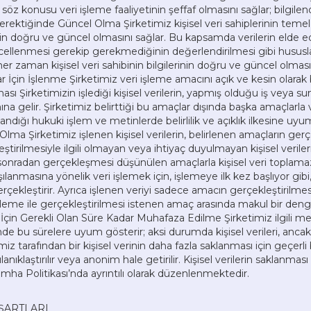
 söz konusu veri işleme faaliyetinin şeffaf olmasını sağlar; bilgil
ktiğinde Güncel Olma Şirketimiz kişisel veri sahiplerinin temel 
lerin doğru ve güncel olmasını sağlar. Bu kapsamda verilerin elde edi
llenmesi gerekip gerekmediğinin değerlendirilmesi gibi hususları
r zaman kişisel veri sahibinin bilgilerinin doğru ve güncel olması
ar İçin İşlenme Şirketimiz veri işleme amacını açık ve kesin olara
sı Şirketimizin işlediği kişisel verilerin, yapmış olduğu iş veya 
ına gelir. Şirketimiz belirttiği bu amaçlar dışında başka amaçlarla 
landığı hukuki işlem ve metinlerde belirlilik ve açıklık ilkesine uyu
 Olma Şirketimiz işlenen kişisel verilerin, belirlenen amaçların gerçe
tirilmesiyle ilgili olmayan veya ihtiyaç duyulmayan kişisel veriler
onradan gerçekleşmesi düşünülen amaçlarla kişisel veri toplama
ılanmasına yönelik veri işlemek için, işlemeye ilk kez başlıyor gi
gerçekleştirir. Ayrıca işlenen veriyi sadece amacın gerçekleştirilmesi i
işleme ile gerçekleştirilmesi istenen amaç arasında makul bir denge
çin Gerekli Olan Süre Kadar Muhafaza Edilme Şirketimiz ilgili mev
e bu sürelere uyum gösterir; aksi durumda kişisel verileri, ancak 
iz tarafından bir kişisel verinin daha fazla saklanması için geçe
bulanıklaştırılır veya anonim hale getirilir. Kişisel verilerin saklanma
İmha Politikası’nda ayrıntılı olarak düzenlenmektedir.
E ŞARTLARI