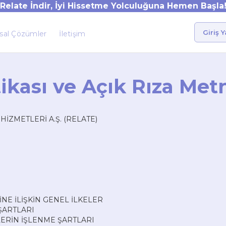
Relate İndir, İyi Hissetme Yolculuğuna Hemen Başla
Giriş 
sal Çözümler
İletişim
itikası ve Açık Rıza Met
İZMETLERİ A.Ş. (RELATE)
SİNE İLİŞKİN GENEL İLKELER
 ŞARTLARI
İLERİN İŞLENME ŞARTLARI