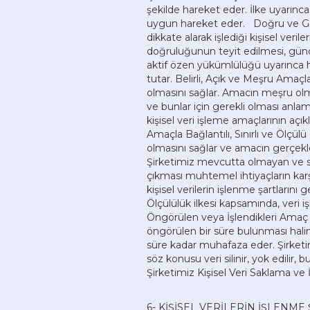
şekilde hareket eder. İlke uyarınca
uygun hareket eder. Doğru ve Gere
dikkate alarak işlediği kişisel veri
doğruluğunun teyit edilmesi, günce
aktif özen yükümlülüğü uyarınca he
tutar. Belirli, Açık ve Meşru Amaçl
olmasını sağlar. Amacın meşru olma
ve bunlar için gerekli olması anlam
kişisel veri işleme amaçlarının açık
Amaçla Bağlantılı, Sınırlı ve Ölçülü
olmasını sağlar ve amacın gerçekleş
Şirketimiz mevcutta olmayan ve s
çıkması muhtemel ihtiyaçların karş
kişisel verilerin işlenme şartlarını 
Ölçülülük ilkesi kapsamında, veri 
Öngörülen veya İşlendikleri Amaç İ
öngörülen bir süre bulunması halind
süre kadar muhafaza eder. Şirketim
söz konusu veri silinir, yok edilir, 
Şirketimiz Kişisel Veri Saklama ve 
6- KİŞİSEL VERİLERİN İŞLENM