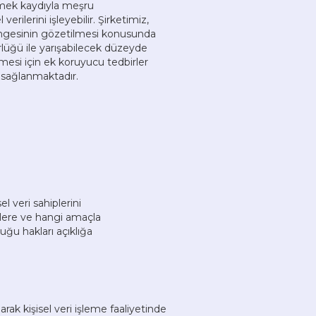
memek kaydıyla meşru
erilerini işleyebilir. Şirketimiz,
t dengesinin gözetilmesi konusunda
rlüğü ile yarışabilecek düzeyde
memesi için ek koruyucu tedbirler
e sağlanmaktadır.
l veri sahiplerini
imlere ve hangi amaçla
duğu hakları açıklığa
larak kişisel veri işleme faaliyetinde