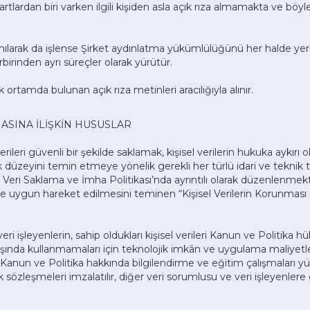
tlardan biri varken ilgili kişiden asla açık rıza almamakta ve böylec
ayanılarak da işlense Şirket aydınlatma yükümlülüğünü her halde yerin
birinden ayrı süreçler olarak yürütür.
ik ortamda bulunan açık rıza metinleri aracılığıyla alınır.
MASINA İLİŞKİN HUSUSLAR
rileri güvenli bir şekilde saklamak, kişisel verilerin hukuka aykırı o
zeyini temin etmeye yönelik gerekli her türlü idari ve teknik ted
el Veri Saklama ve İmha Politikası’nda ayrıntılı olarak düzenlenmek
 uygun hareket edilmesini teminen “Kişisel Verilerin Korunması 
 veri işleyenlerin, sahip oldukları kişisel verileri Kanun ve Politika
şında kullanmamaları için teknolojik imkân ve uygulama maliyetle
Kanun ve Politika hakkında bilgilendirme ve eğitim çalışmaları yürüt
ilik sözleşmeleri imzalatılır, diğer veri sorumlusu ve veri işleyenlere