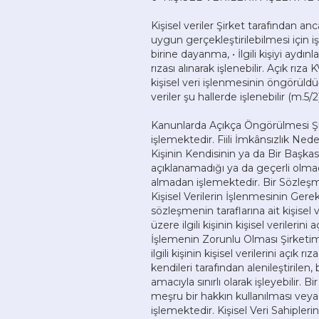
Kişisel veriler Şirket tarafından an
uygun gerçekleştirilebilmesi için i
birine dayanma, • İlgili kişiyi aydınl
rızası alınarak işlenebilir. Açık 
kişisel veri işlenmesinin öngörüldüğü
veriler şu hallerde işlenebilir (m.5/2)
Kanunlarda Açıkça Öngörülmesi Şirke
işlemektedir. Fiili İmkânsızlık N
Kişinin Kendisinin ya da Bir Baş
açıklanamadığı ya da geçerli olmadı
almadan işlemektedir. Bir Sözleşm
Kişisel Verilerin İşlenmesinin Gere
sözleşmenin taraflarına ait kişisel
üzere ilgili kişinin kişisel veriler
İşlemenin Zorunlu Olması Şirketim
ilgili kişinin kişisel verilerini açık 
kendileri tarafından alenileştirilen
amacıyla sınırlı olarak işleyebilir
meşru bir hakkın kullanılması veya k
işlemektedir. Kişisel Veri Sahipl