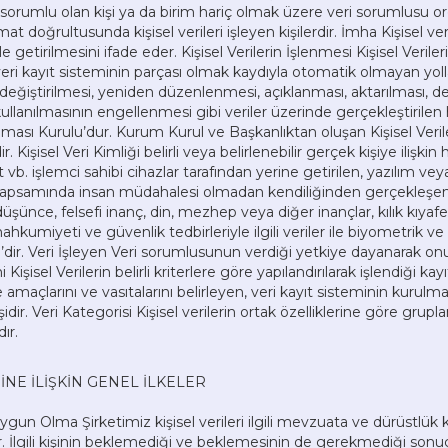
umlu olan kişi ya da birim hariç olmak üzere veri sorumlusu or
t doğrultusunda kişisel verileri işleyen kişilerdir. İmha Kişisel veri
e getirilmesini ifade eder. Kişisel Verilerin İşlenmesi Kişisel Ve
eri kayıt sisteminin parçası olmak kaydıyla otomatik olmayan yoll
ğiştirilmesi, yeniden düzenlenmesi, açıklanması, aktarılması, devr
 kullanılmasının engellenmesi gibi veriler üzerinde gerçekleştirilen
nması Kurulu’dur. Kurum Kurul ve Başkanlıktan oluşan Kişisel Veril
ir. Kişisel Veri Kimliği belirli veya belirlenebilir gerçek kişiye ilişki
t vb. işlemci sahibi cihazlar tarafından yerine getirilen, yazılım veya
apsamında insan müdahalesi olmadan kendiliğinden gerçekleşen işl
i düşünce, felsefi inanç, din, mezhep veya diğer inançlar, kılık kıya
ahkumiyeti ve güvenlik tedbirleriyle ilgili veriler ile biyometrik ve 
icili’dir. Veri İşleyen Veri sorumlusunun verdiği yetkiye dayanarak o
 Kişisel Verilerin belirli kriterlere göre yapılandırılarak işlendiği kay
e amaçlarını ve vasıtalarını belirleyen, veri kayıt sisteminin kuru
ir. Veri Kategorisi Kişisel verilerin ortak özelliklerine göre grupla
dır.
SİNE İLİŞKİN GENEL İLKELER
gun Olma Şirketimiz kişisel verileri ilgili mevzuata ve dürüstlük 
anır. İlgili kişinin beklemediği ve beklemesinin de gerekmediği sonu